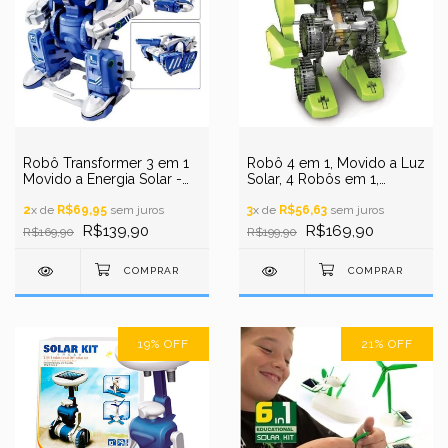
Robô Transformer 3 em 1
Robô 4 em 1, Movido a Luz
Movido a Energia Solar -
Solar, 4 Robôs em 1,
Robô, Tanque, Escorpião
Robótica Educacional - T4
2
x de
R$69,95
sem juros
STEM
3
x de
R$56,63
sem juros
R$139,90
R$169,90
R$169,90
R$199,90
19
%
OFF
21
%
OFF