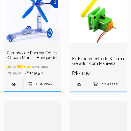
Carrinho de Energia Eólica,
Kit para Montar, Brinquedo
Kit Experimento de Sistema
Sustentável
Gerador com Manivela
2
x de
R$74,95
sem juros
Manual | Robótica DIY
R$149,90
STEM | J190B S2
R$79,90
R$197,40