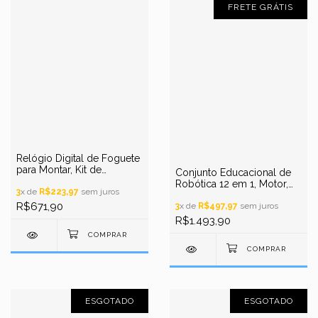
FRETE GRÁTIS
Relógio Digital de Foguete
para Montar, Kit de
Conjunto Educacional de
Robótica Educativo, C/
Robótica 12 em 1, Motor,
Livro e APP, DIY, +300pcs,
3
x de
R$223,97
sem juros
Cartões de Programação,
+6 anos.
R$671,90
APP, 6+
3
x de
R$497,97
sem juros
R$1.493,90
ESGOTADO
ESGOTADO