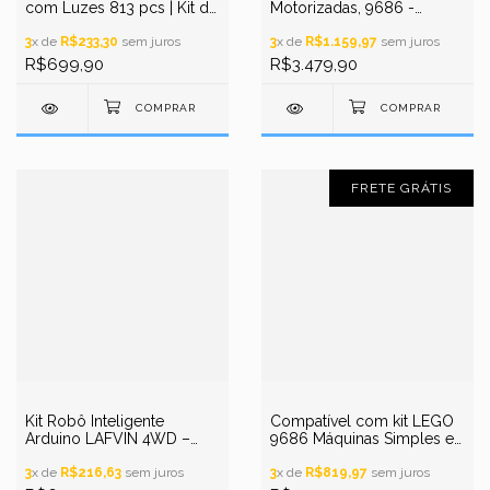
com Luzes 813 pcs | Kit de
Motorizadas, 9686 -
Robótica Educacional com
Solução Curricular -
LEDs
3
x de
R$233,30
sem juros
Conjunto Principal - STEM
3
x de
R$1.159,97
sem juros
R$699,90
R$3.479,90
FRETE GRÁTIS
Kit Robô Inteligente
Compatível com kit LEGO
Arduino LAFVIN 4WD –
9686 Máquinas Simples e
Carro Programável com
Motorizadas, - Solução
Controle via App Bluetooth
3
x de
R$216,63
sem juros
Curricular - STEM
3
x de
R$819,97
sem juros