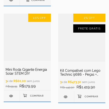
COMPRAR
10
%
OFF
2
%
OFF
FRETE GRÁTIS
Mini Roda Gigante Energia
Kit Compatível com Lego
Solar STEM DIY
Technic 9686 - Peças +
Motor para Montar Projetos
3
x de
R$60,00
sem juros
de Robótica, +300pçs
3
x de
R$473,30
sem juros
R$179,99
R$199,99
R$1.419,90
R$1.449,90