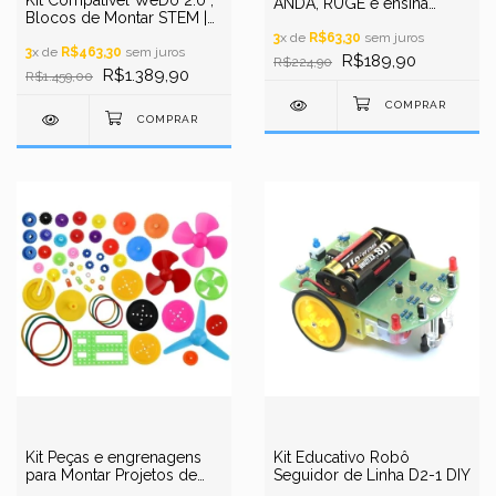
Kit Compatível WeDo 2.0 ,
ANDA, RUGE e ensina
Blocos de Montar STEM |
engenharia brincando -
DIY, Robótica Educacional,
ROBÔ T-REX
3
x de
R$63,30
sem juros
Construção, 280pcs
3
x de
R$463,30
sem juros
R$189,90
R$224,90
R$1.389,90
R$1.459,00
Kit Peças e engrenagens
Kit Educativo Robô
para Montar Projetos de
Seguidor de Linha D2-1 DIY
Robótica DIY STEM | 55