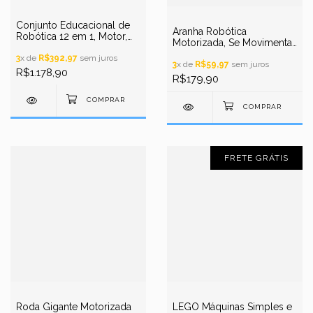
Conjunto Educacional de
Aranha Robótica
Robótica 12 em 1, Motor,
Motorizada, Se Movimenta,
Módulo Conversor,
DIY e STEM
Controle Remoto, APP, 6+
3
x de
R$392,97
sem juros
3
x de
R$59,97
sem juros
R$1.178,90
R$179,90
FRETE GRÁTIS
Roda Gigante Motorizada
LEGO Máquinas Simples e