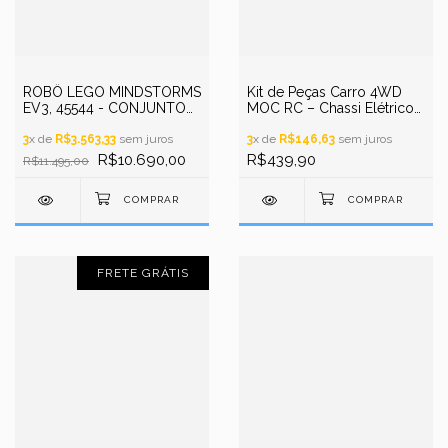
ROBÔ LEGO MINDSTORMS
Kit de Peças Carro 4WD
EV3, 45544 - CONJUNTO
MOC RC – Chassi Elétrico
PRINCIPAL - KIT DE
com Tração nas 4 Rodas
ROBÓTICA EDUCACIONAL
3
x de
R$3.563,33
sem juros
3
x de
R$146,63
sem juros
PROGRAMÁVEL - STEM
R$10.690,00
R$439,90
R$11.495,00
FRETE GRÁTIS