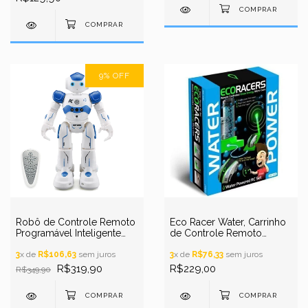
9
%
OFF
Robô de Controle Remoto
Eco Racer Water, Carrinho
Programável Inteligente
de Controle Remoto
Dançarino, Interativo,
Sustentável, Movido a
Controle de Gestos
3
x de
R$106,63
sem juros
Energia da Água
3
x de
R$76,33
sem juros
R$319,90
R$229,00
R$349,90