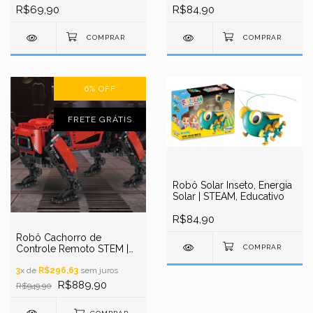
pcs, Básico ao Avançado
R$69,90
R$84,90
6
%
OFF
FRETE GRÁTIS
Robô Solar Inseto, Energia
Solar | STEAM, Educativo
R$84,90
Robô Cachorro de
Controle Remoto STEM |
Construa o seu pet
robótico! | +936pcs |
3
x de
R$296,63
sem juros
Blocos de Montar, Utiliza
R$889,90
R$949,90
aplicativo