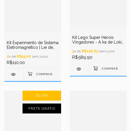
Kit Lego Super Heróis
Vingadores - A Ira de Loki
Kit Experimento de Sistema
76152
Eletromagnético | Lei de
3
x de
R$196,63
sem juros
Faraday | Robótica DIY
STEM
2
x de
R$55,00
sem juros
R$589,90
R$110,00
7
%
OFF
FRETE GRÁTIS