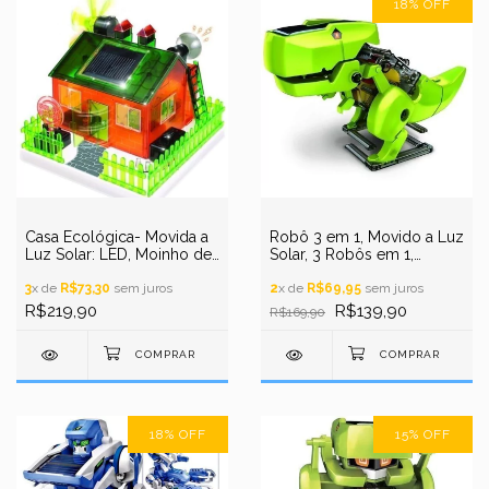
18
%
OFF
Casa Ecológica- Movida a
Robô 3 em 1, Movido a Luz
Luz Solar: LED, Moinho de
Solar, 3 Robôs em 1,
Vento e Alarme STEM
Robótica Educacional - T3
3
x de
R$73,30
sem juros
STEM
2
x de
R$69,95
sem juros
R$219,90
R$139,90
R$169,90
18
%
OFF
15
%
OFF