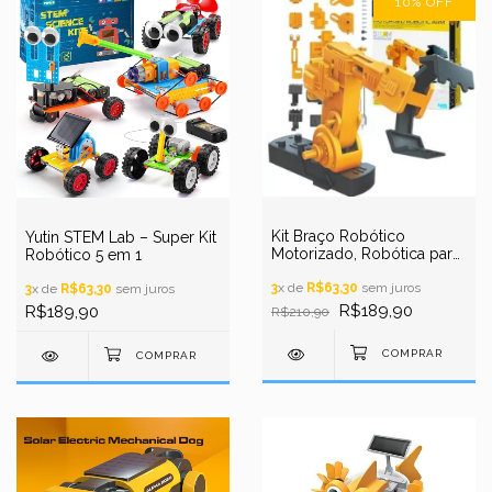
10
%
OFF
Kit Braço Robótico
Yutin STEM Lab – Super Kit
Motorizado, Robótica para
Robótico 5 em 1
Iniciantes STEM
3
x de
R$63,30
sem juros
3
x de
R$63,30
sem juros
R$189,90
R$189,90
R$210,90