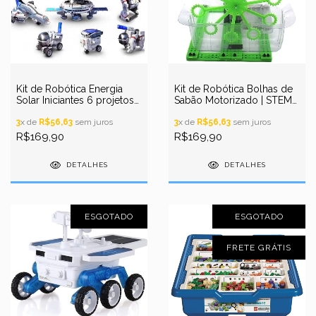
Kit de Robótica Energia
Kit de Robótica Bolhas de
Solar Iniciantes 6 projetos
Sabão Motorizado | STEM
em 1 | Space Fleet
DIY
3
x de
R$56,63
sem juros
3
x de
R$56,63
sem juros
R$169,90
R$169,90
DETALHES
DETALHES
ESGOTADO
ESGOTADO
FRETE GRÁTIS