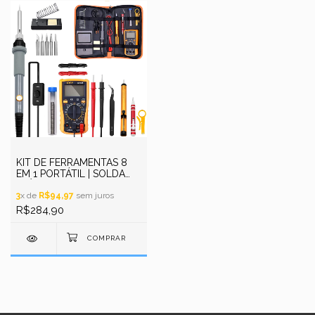
KIT DE FERRAMENTAS 8
EM 1 PORTÁTIL | SOLDA
ELÉTRICA, TEMPERATURA
AJUSTÁVEL, 220V/110V,
3
x de
R$94,97
sem juros
60W
R$284,90