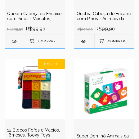
Quebra Cabeça de Encaixe
Quebra Cabeça de Encaixe
com Pinos - Veículos,
com Pinos - Animais da
Madeira, +18 meses, 10
Fazenda, Madeira, +18
peças, Tooky Toys
R$99,90
meses, 10 peças, Tooky
R$99,90
R$109,90
R$109,90
Toys
8
%
OFF
12 Blocos Fofos e Macios,
+6meses, Tooky Toys
Super Dominó Animais da