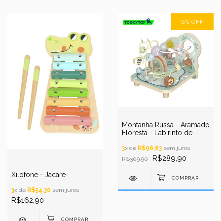
6
%
OFF
Montanha Russa - Aramado
Floresta - Labirinto de
Madeira
3
x de
R$96,63
sem juros
R$289,90
R$309,90
Xilofone - Jacaré
3
x de
R$54,30
sem juros
R$162,90