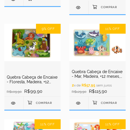
9
%
OFF
11
%
OFF
Quebra Cabeça de Encaixe
- Mar, Madeira, +12 meses,
Quebra Cabeça de Encaixe
8 peças, Tooky Toys
- Floresta, Madeira, +12
2
x de
R$57,95
sem juros
meses, 8 peças, Tooky
Toys
R$99,90
R$115,90
R$109,90
R$129,90
11
%
OFF
11
%
OFF