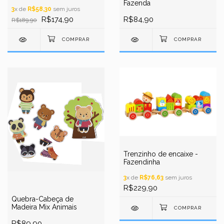
Fazenda
3
x de
R$58,30
sem juros
R$174,90
R$84,90
R$189,90
Trenzinho de encaixe -
Fazendinha
3
x de
R$76,63
sem juros
R$229,90
Quebra-Cabeça de
Madeira Mix Animais
R$89,90