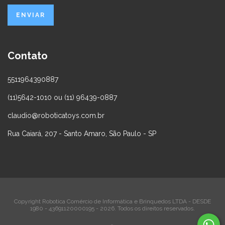
Contato
5511964390887
(11)5642-1010 ou (11) 96439-0887
claudio@roboticatoys.com.br
Rua Caiará, 207 - Santo Amaro, São Paulo - SP
Copyright Robotica Comércio de Informática e Brinquedos LTDA - DESDE
1980 - 43691120000195 - 2026. Todos os direitos reservados.