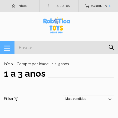
0
INÍCIO
PRODUTOS
CARRINHO
Início
-
Compre por Idade
-
1 a 3 anos
1 a 3 anos
Filtrar