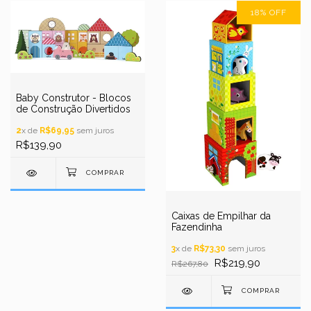
18
%
OFF
Baby Construtor - Blocos
de Construção Divertidos
2
x de
R$69,95
sem juros
R$139,90
Caixas de Empilhar da
Fazendinha
3
x de
R$73,30
sem juros
R$219,90
R$267,80