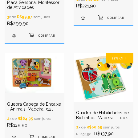
Placa Sensorial Montessori
R$221,90
de Atividades
3
x de
R$99,97
sem juros
R$299,90
11
%
OFF
Quebra Cabeça de Encaixe
- Animais, Madeira, +12
Quadro de Habilidades de
meses, 8 peças, Tooky
Bichinhos, Madeira - Tooky
Toys
2
x de
R$64,95
sem juros
Toys, +3 anos
R$129,90
2
x de
R$68,95
sem juros
R$137,90
R$154,90