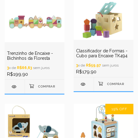
Classificador de Formas -
Trenzinho de Encaixe -
Cubo para Encaixe TK494
Bichinhos da Floresta
3
x de
R$59,97
sem juros
3
x de
R$66,63
sem juros
R$179,90
R$199,90
19
%
OFF