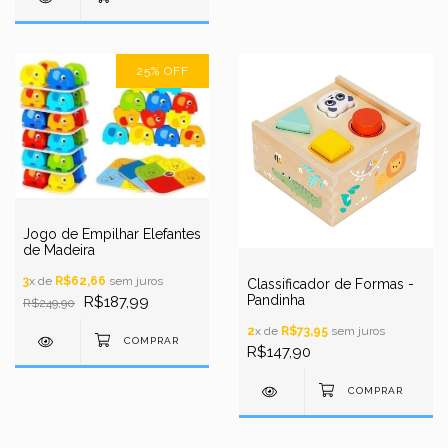
25
%
OFF
Jogo de Empilhar Elefantes
de Madeira
3
x de
R$62,66
sem juros
Classificador de Formas -
Pandinha
R$187,99
R$249,90
2
x de
R$73,95
sem juros
R$147,90