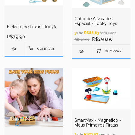
Cubo de Atividades
Espacial - Tooky Toys
Elefante de Puxar TJ007A
3
x de
R$86,63
sem juros
R$79,90
R$259,90
R$319,90
SmartMax - Magnético -
Meus Primeiros Piratas
3
x de
R$73,97
sem juros