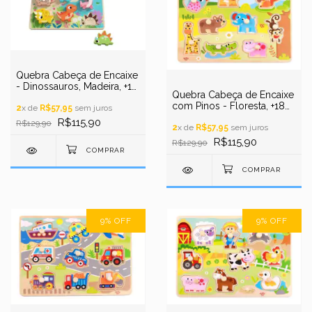
Quebra Cabeça de Encaixe
- Dinossauros, Madeira, +12
Quebra Cabeça de Encaixe
meses, 8 peças, Tooky
com Pinos - Floresta, +18
Toys
2
x de
R$57,95
sem juros
meses, 10 peças, Tooky
R$115,90
R$129,90
Toys
2
x de
R$57,95
sem juros
R$115,90
R$129,90
9
%
OFF
9
%
OFF